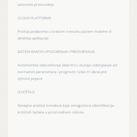
uslovima proizvodnje
CLOUD PLATFORMA:
Pristup podacima u svakom trenutku putem mobilne ili 
desktop aplikacije.
SISTEM RANOG UPOZORENJA I PREDVIĐANJA:
Automatska obaveštenja (alarmi) u slučaju odstupanja od 
normalnih parametara i prognoze rizika tri dana pre 
njihove pojave.
IZVEŠTAJI:
Detaljna analiza trendova koja omogućava identifikaciju 
kritičnih tačaka u proizvodnom ciklusu.