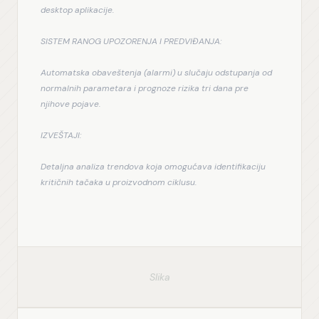
desktop aplikacije.
SISTEM RANOG UPOZORENJA I PREDVIĐANJA:
Automatska obaveštenja (alarmi) u slučaju odstupanja od 
normalnih parametara i prognoze rizika tri dana pre 
njihove pojave.
IZVEŠTAJI:
Detaljna analiza trendova koja omogućava identifikaciju 
kritičnih tačaka u proizvodnom ciklusu.
Slika