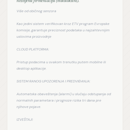
neželjenu fermentaciju (mikotoksini).
Više od običnog senzora
Kao jedini sistem verifikovan kroz ETV program Evropske 
komisije, garantuje preciznost podataka u najzahtevnijim 
uslovima proizvodnje
CLOUD PLATFORMA:
Pristup podacima u svakom trenutku putem mobilne ili 
desktop aplikacije.
SISTEM RANOG UPOZORENJA I PREDVIĐANJA:
Automatska obaveštenja (alarmi) u slučaju odstupanja od 
normalnih parametara i prognoze rizika tri dana pre 
njihove pojave.
IZVEŠTAJI: