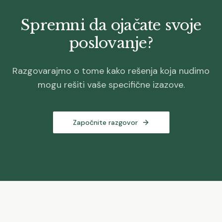
Spremni da ojačate svoje
poslovanje?
Razgovarajmo o tome kako rešenja koja nudimo
mogu rešiti vaše specifične izazove.
Započnite razgovor