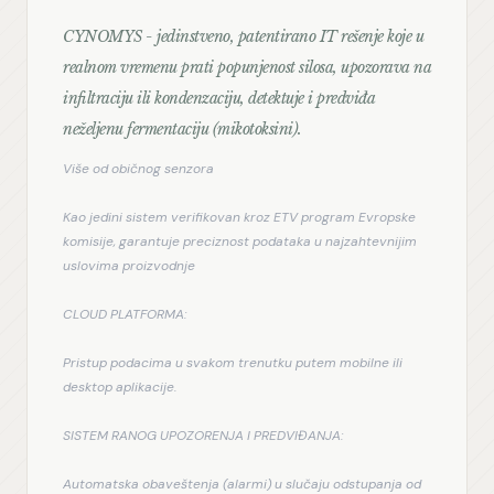
CYNOMYS - jedinstveno, patentirano IT rešenje koje u
realnom vremenu prati popunjenost silosa, upozorava na
infiltraciju ili kondenzaciju, detektuje i predviđa
neželjenu fermentaciju (mikotoksini).
Više od običnog senzora
Kao jedini sistem verifikovan kroz ETV program Evropske 
komisije, garantuje preciznost podataka u najzahtevnijim 
uslovima proizvodnje
CLOUD PLATFORMA:
Pristup podacima u svakom trenutku putem mobilne ili 
desktop aplikacije.
SISTEM RANOG UPOZORENJA I PREDVIĐANJA:
Automatska obaveštenja (alarmi) u slučaju odstupanja od 