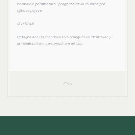
normalnih parametara i prognoze rizika tri dana pre 
njihove pojave.
IZVEŠTAJI:
Detaljna analiza trendova koja omogućava identifikaciju 
kritičnih tačaka u proizvodnom ciklusu.
Slika