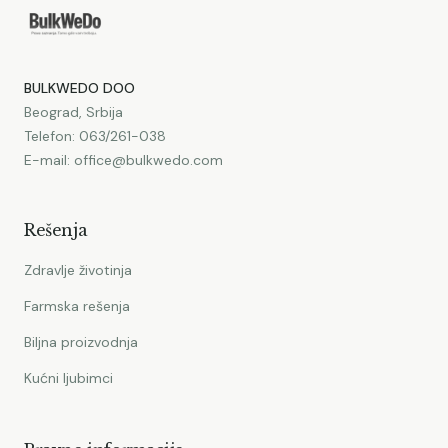
BULKWEDO DOO
Beograd, Srbija
Telefon
:
063/261-038
E-mail:
office@bulkwedo.com
Rešenja
Zdravlje životinja
Farmska rešenja
Biljna proizvodnja
Kućni ljubimci