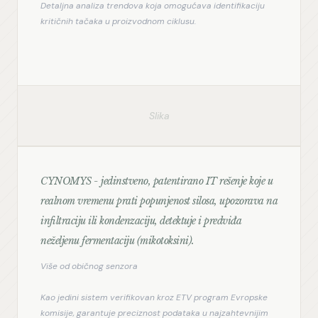
Detaljna analiza trendova koja omogućava identifikaciju 
kritičnih tačaka u proizvodnom ciklusu.
Slika
CYNOMYS - jedinstveno, patentirano IT rešenje koje u
realnom vremenu prati popunjenost silosa, upozorava na
infiltraciju ili kondenzaciju, detektuje i predviđa
neželjenu fermentaciju (mikotoksini).
Više od običnog senzora
Kao jedini sistem verifikovan kroz ETV program Evropske 
komisije, garantuje preciznost podataka u najzahtevnijim 