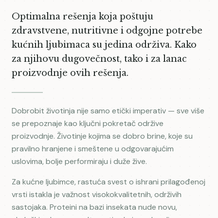
Optimalna rešenja koja poštuju
zdravstvene, nutritivne i odgojne potrebe
kućnih ljubimaca su jedina održiva. Kako
za njihovu dugovečnost, tako i za lanac
proizvodnje ovih rešenja.
Dobrobit životinja nije samo etički imperativ — sve više
se prepoznaje kao ključni pokretač održive
proizvodnje. Životinje kojima se dobro brine, koje su
pravilno hranjene i smeštene u odgovarajućim
uslovima, bolje performiraju i duže žive.
Za kućne ljubimce, rastuća svest o ishrani prilagođenoj
vrsti istakla je važnost visokokvalitetnih, održivih
sastojaka. Proteini na bazi insekata nude novu,