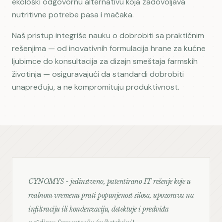
ekološki odgovornu alternativu koja zadovoljava
nutritivne potrebe pasa i mačaka.
Naš pristup integriše nauku o dobrobiti sa praktičnim
rešenjima — od inovativnih formulacija hrane za kućne
ljubimce do konsultacija za dizajn smeštaja farmskih
životinja — osiguravajući da standardi dobrobiti
unapređuju, a ne kompromituju produktivnost.
CYNOMYS - jedinstveno, patentirano IT rešenje koje u
realnom vremenu prati popunjenost silosa, upozorava na
infiltraciju ili kondenzaciju, detektuje i predviđa